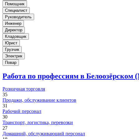
Помощник
Специалист
Руководитель
Инженер
Директор
Кладовщик
Юрист
Грузчик
Электрик
Повар
Работа по профессиям в Белоозёрском 
Розничная торговля
35
Продажи, обслуживание клиентов
31
Рабочий персонал
30
Транспорт, логистика, перевозки
27
Домашний, обслуживающий персонал