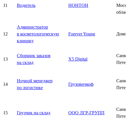
11
Водитель
НОНТОН
Моско
облас
Администратор
12
в косметологическую
Forever Young
Домо
клинику
Сборщик заказов
Санкт
13
X5 Digital
на склад
Петер
Ночной менеджер
Санкт
14
Грузовичкоф
по логистике
Петер
Санкт
15
Грузчик на склад
ООО ЛГР-ГРУПП
Петер