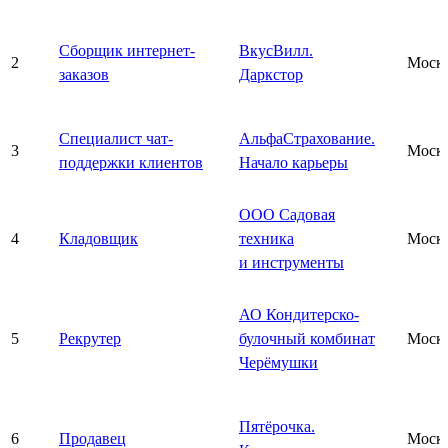
Сборщик интернет-
ВкусВилл.
2
Моск
заказов
Даркстор
Специалист чат-
АльфаСтрахование.
3
Моск
поддержки клиентов
Начало карьеры
ООО Садовая
4
Кладовщик
техника
Моск
и инструменты
АО Кондитерско-
5
Рекрутер
булочный комбинат
Моск
Черёмушки
Пятёрочка.
6
Продавец
Моск