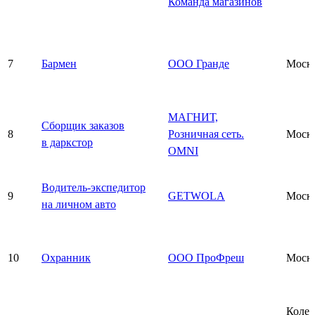
Команда магазинов
7
Бармен
ООО Гранде
Моск
МАГНИТ,
Сборщик заказов
8
Розничная сеть.
Моск
в даркстор
OMNI
Водитель-экспедитор
9
GETWOLA
Моск
на личном авто
10
Охранник
ООО ПроФреш
Моск
Колед