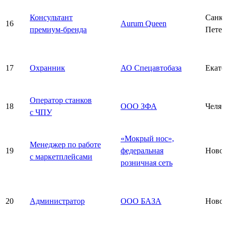
Консультант
Санкт
16
Aurum Queen
премиум-бренда
Петер
17
Охранник
АО Спецавтобаза
Екате
Оператор станков
18
ООО ЗФА
Челяб
с ЧПУ
«Мокрый нос»,
Менеджер по работе
19
федеральная
Ново
с маркетплейсами
розничная сеть
20
Администратор
ООО БАЗА
Ново