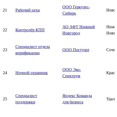
ООО Геркулес-
21
Рабочий цеха
Ново
Сибирь
АО АФТ Нижний
Нижн
22
Контролёр КПП
Новгород
Новг
Специалист отдела
23
ООО Постулат
Сочи
верификации
ООО Эко-
24
Ночной охранник
Красн
Спектрум
Специалист
Яндекс Команда
25
Удалё
поддержки
для бизнеса