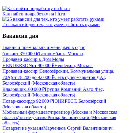
Как найти подработку на hh.ru
25 вакансий для тех, кто умеет работать руками
Вакансии дня
Главный премиальный менеджер в офис
банка
от
350 000
₽
Газпромбанк, Москва
Продавец-кассир в Дом Моды
HENDERSON
от
90 000
₽
Henderson, Москва
Продавец-кассир (Белоозёрский, Коммунальная улица,
20А)
от
78 200
до
92 000
₽
Сеть супермаркетов ДА!,
Белоозёрский (Московская область)
Кладовщик
100 000
₽
Группа Компаний Авто-Фес,
Белоозёрский (Московская область)
Повар-кассир
до
92 000
₽
ЮНИРЕСТ, Белоозёрский
(Московская область)
Мобильный фармацевт/провизор (Москва и Московская
область)
з/п не указана
Ригла, Белоозёрский (Московская
область)
Повар
з/п не указана
Марченков Сергей Валентинович,