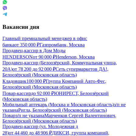
Вакансии дня
Главный премиальный менеджер в офис
банка
от
350 000
₽
Газпромбанк, Москва
Продавец-кассир в Дом Моды
HENDERSON
от
90 000
₽
Henderson, Москва
Продавец-кассир (Белоозёрский, Коммунальная улица,
20А)
от
78 200
до
92 000
₽
Сеть супермаркетов ДА!,
Белоозёрский (Московская область)
Кладовщик
100 000
₽
Группа Компаний Авто-Фес,
Белоозёрский (Московская область)
Повар-кассир
до
92 000
₽
ЮНИРЕСТ, Белоозёрский
(Московская область)
Мобильный аптекарь (Москва и Московская область)
з/п не
указана
Ригла, Белоозёрский (Московская область)
Повар
з/п не указана
Марченков Сергей Валентинович,
Белоозёрский (Московская область)
Продавец-кассир (ул. Молодежная д
28)
от
44 460
до
48 906
₽
ДИКСИ, группа компаний,