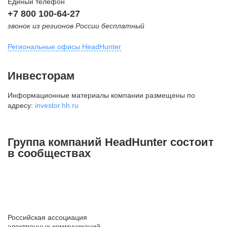
Единый телефон
+7 800 100-64-27
звонок из регионов России бесплатный
Региональные офисы HeadHunter
Москва
Инвесторам
внутригородская территория
Информационные материалы компании размещены по
Муниципальный округ Тверской,
адресу:
investor.hh.ru
2-я Брестская ул., д. 48,
помещение 25
+7 495 974-64-27
Группа компаний HeadHunter состоит
+7 495 980-64-27
в сообществах
+7 495 134-92-24
press@hh.ru
Санкт-Петербург
ул. Жуковского, д. 19, особняк
Российская ассоциация
Юргенса, 4 этаж
электронных коммуникаций