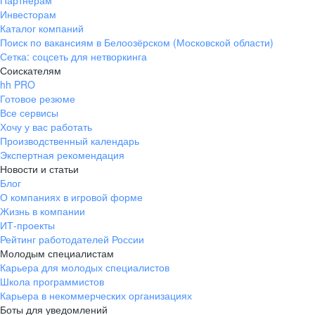
Партнерам
Инвесторам
ул. Янковского, д. 169, 7 этаж,
Каталог компаний
706 каб.
Поиск по вакансиям в Белоозёрском (Московской области)
+7 861 205-55-57
Сетка: соцсеть для нетворкинга
pr@krd.hh.ru
Соискателям
hh PRO
Готовое резюме
Владивосток
Все сервисы
пер. Ланинский д. 4, офис 3.4
Хочу у вас работать
Производственный календарь
+7 423 202-33-28
Экспертная рекомендация
pr@dv.hh.ru
Новости и статьи
Блог
Новосибирск
О компаниях в игровой форме
Жизнь в компании
ул. Большевистская, д. 35,
ИТ-проекты
помещение 21
Рейтинг работодателей России
+7 383 207-94-64
Молодым специалистам
Карьера для молодых специалистов
pr@nsk.hh.ru
Школа программистов
Карьера в некоммерческих организациях
Минск
Боты для уведомлений