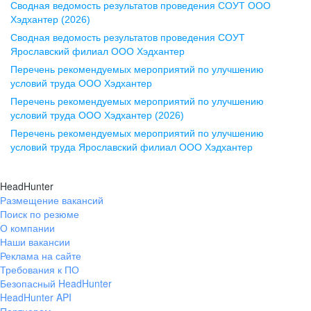
Сводная ведомость результатов проведения СОУТ ООО
ул. Комиссаржевской, д. 10,
Хэдхантер (2026)
офис 1212
Сводная ведомость результатов проведения СОУТ
+7 473 280-05-05
Ярославский филиал ООО Хэдхантер
pr@vrn.hh.ru
Перечень рекомендуемых мероприятий по улучшению
условий труда ООО Хэдхантер
Казань
Перечень рекомендуемых мероприятий по улучшению
ул. Спартаковская, д. 2А, этаж 3,
условий труда ООО Хэдхантер (2026)
помещение 15
Перечень рекомендуемых мероприятий по улучшению
условий труда Ярославский филиал ООО Хэдхантер
+7 843 212-12-50
pr@kzn.hh.ru
HeadHunter
Размещение вакансий
Екатеринбург
Поиск по резюме
ул. Боевых Дружин, стр. 20,
О компании
5 этаж, офис 505, 521
Наши вакансии
Реклама на сайте
+7 343 226-79-99
Требования к ПО
pr@ural.hh.ru
Безопасный HeadHunter
HeadHunter API
Краснодар