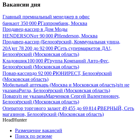
Вакансии дня
Главный премиальный менеджер в офис
банка
от
350 000
₽
Газпромбанк, Москва
Продавец-кассир в Дом Моды
HENDERSON
от
90 000
₽
Henderson, Москва
Продавец-кассир (Белоозёрский, Коммунальная улица,
20А)
от
78 200
до
92 000
₽
Сеть супермаркетов ДА!,
Белоозёрский (Московская область)
Кладовщик
100 000
₽
Группа Компаний Авто-Фес,
Белоозёрский (Московская область)
Повар-кассир
до
92 000
₽
ЮНИРЕСТ, Белоозёрский
(Московская область)
Мобильный аптекарь (Москва и Московская область)
з/п не
указана
Ригла, Белоозёрский (Московская область)
Повар
з/п не указана
Марченков Сергей Валентинович,
Белоозёрский (Московская область)
Оператор торгового зала
от
49 455
до
69 814
₽
ВЕРНЫЙ, Сеть
магазинов, Белоозёрский (Московская область)
HeadHunter
Размещение вакансий
Поиск по резюме