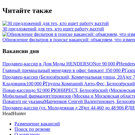
Читайте также
30 предложений для тех, кто ищет работу вахтой
Обновление фильтров в поиске вакансий: объясняем, что измен
Вакансии дня
Продавец-кассир в Дом Моды HENDERSON
от
90 000
₽
Hender
Главный премиальный менеджер в офис банка
от
350 000
₽
Газп
Продавец-кассир (Белоозёрский, Коммунальная улица, 20А)
от
Кладовщик
100 000
₽
Группа Компаний Авто-Фес, Белоозёрский 
Повар-кассир
до
92 000
₽
ЮНИРЕСТ, Белоозёрский (Московская 
Мобильный фармацевт/провизор (Москва и Московская област
Повар
з/п не указана
Марченков Сергей Валентинович, Белоозёр
Продавец-кассир (ул. Молодежная д 28)
от
44 460
до
48 906
₽
ДИК
HeadHunter
Размещение вакансий
Поиск по резюме
О компании