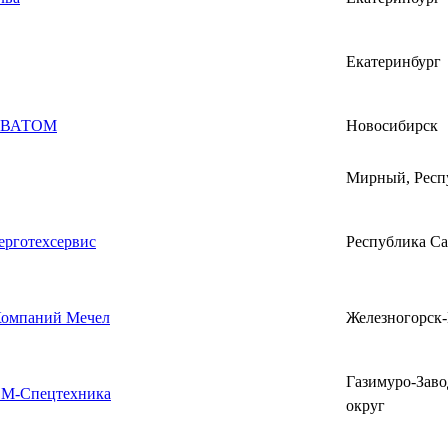
Екатеринбург
ЕВАТОМ
Новосибирск
Мирный, Респ
рготехсервис
Республика Са
Компаний Мечел
Железногорск
Газимуро-Зав
М-Спецтехника
округ