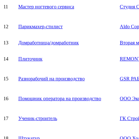
11
Мастер ногтевого сервиса
Студия 
12
Парикмахер-стилист
Aldo Cop
13
Домработница/домработник
Вторая м
14
Плиточник
REMONT
15
Разнорабочий на производство
GSR РА
16
Помощник оператора на производство
ООО Эк
17
Ученик-строитель
ГК Стро
18
Штукатур
ООО Хо