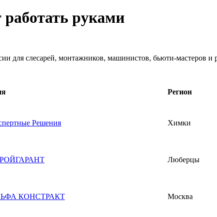
т работать руками
нсии для слесарей, монтажников, машинистов, бьюти-мастеров и
ия
Регион
пертные Решения
Химки
РОЙГАРАНТ
Люберцы
ЬФА КОНСТРАКТ
Москва