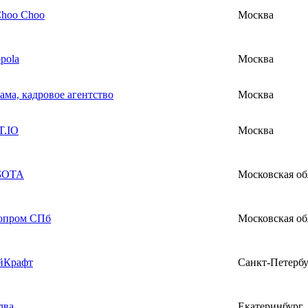
Choo Choo
Москва
pola
Москва
ама, кадровое агентство
Москва
.IO
Москва
БОТА
Московская об
опром СПб
Московская об
йКрафт
Санкт-Петерб
лва
Екатеринбург