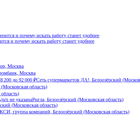
ится и почему искать работу станет удобнее
son, Москва
ромбанк, Москва
78 200
до
92 000
₽
Сеть супермаркетов ДА!, Белоозёрский (Москов
(Московская область)
область)
ь)
з/п не указана
Ригла, Белоозёрский (Московская область)
ский (Московская область)
СИ, группа компаний, Белоозёрский (Московская область)