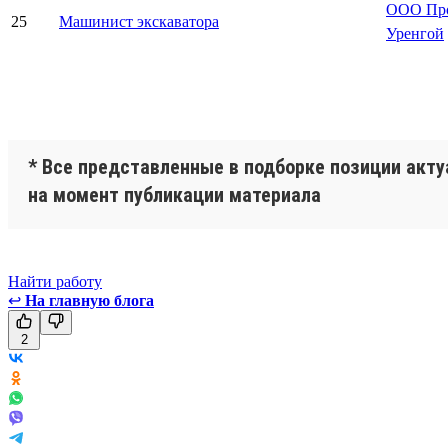
ООО Про
25
Машинист экскаватора
Уренгой
* Все представленные в подборке позиции акт
на момент публикации материала
Найти работу
↩
На главную блога
2