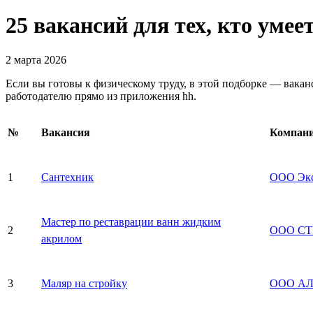
25 вакансий для тех, кто умее
2 марта 2026
Если вы готовы к физическому труду, в этой подборке — вака
работодателю прямо из приложения hh.
№
Вакансия
Компан
1
Сантехник
ООО Экс
Мастер по реставрации ванн жидким
2
ООО СТ
акрилом
3
Маляр на стройку
ООО АЛ