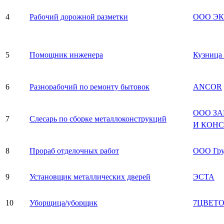
4
Рабочий дорожной разметки
ООО Э
5
Помощник инженера
Кузница
6
Разнорабочий по ремонту бытовок
ANCOR
ООО З
7
Слесарь по сборке металлоконструкций
И КОН
8
Прораб отделочных работ
ООО Гр
9
Установщик металлических дверей
ЭСТА
10
Уборщица/уборщик
7ЦВЕТ