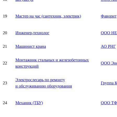
19
Мастер на час (сантехник, электрик)
Фаворит
20
Инженер-технолог
ООО Н
21
Машинист крана
АО РНГ
Монтажник стальных и железобетонных
22
ООО Эне
конструкций
Электрослесарь по ремонту
23
Группа 
и обслуживанию оборудования
24
Механик (ТБУ)
ООО ТФ