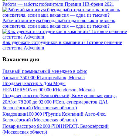
Работа — забота: победители Премии HR-бренд 2021
Рабочий минимум бренда работодателя: как привлечь
соискателя, если ваша вакансия — одна из тысячи?
Как удержать сотрудников в компании? Готовое решение
агентства Adventum
Вакансии дня
Главный премиальный менеджер в офис
банка
от
350 000
₽
Газпромбанк, Москва
Продавец-кассир в Дом Моды
HENDERSON
от
90 000
₽
Henderson, Москва
Продавец-кассир (Белоозёрский, Коммунальная улица,
20А)
от
78 200
до
92 000
₽
Сеть супермаркетов ДА!,
Белоозёрский (Московская область)
Кладовщик
100 000
₽
Группа Компаний Авто-Фес,
Белоозёрский (Московская область)
Повар-кассир
до
92 000
₽
ЮНИРЕСТ, Белоозёрский
(Московская область)