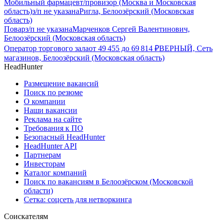
Мобильный фармацевт/провизор (Москва и Московская
область)
з/п не указана
Ригла, Белоозёрский (Московская
область)
Повар
з/п не указана
Марченков Сергей Валентинович,
Белоозёрский (Московская область)
Оператор торгового зала
от
49 455
до
69 814
₽
ВЕРНЫЙ, Сеть
магазинов, Белоозёрский (Московская область)
HeadHunter
Размещение вакансий
Поиск по резюме
О компании
Наши вакансии
Реклама на сайте
Требования к ПО
Безопасный HeadHunter
HeadHunter API
Партнерам
Инвесторам
Каталог компаний
Поиск по вакансиям в Белоозёрском (Московской
области)
Сетка: соцсеть для нетворкинга
Соискателям