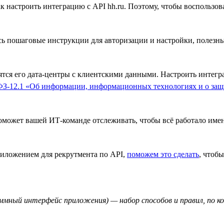
к настроить интеграцию с API hh.ru. Поэтому, чтобы воспользов
есь пошаговые инструкции для авторизации и настройки, полез
дятся его дата-центры с клиентскими данными. Настроить интегр
ФЗ-12.1 «Об информации, информационных технологиях и о за
может вашей ИТ-команде отслеживать, чтобы всё работало имен
приложением для рекрутмента по API,
поможем это сделать
, чтоб
ограммный интерфейс приложения) — набор способов и правил, п