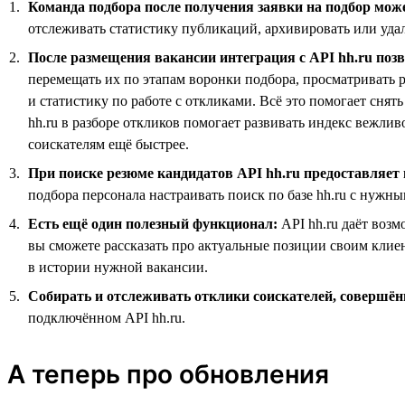
Команда подбора после получения заявки на подбор може
отслеживать статистику публикаций, архивировать или уда
После размещения вакансии интеграция с API hh.ru по
перемещать их по этапам воронки подбора, просматривать р
и статистику по работе с откликами. Всё это помогает сня
hh.ru в разборе откликов помогает развивать индекс вежли
соискателям ещё быстрее.
При поиске резюме кандидатов API hh.ru предоставляет
подбора персонала настраивать поиск по базе hh.ru с нуж
Есть ещё один полезный функционал:
API hh.ru даёт воз
вы сможете рассказать про актуальные позиции своим клие
в истории нужной вакансии.
Собирать и отслеживать отклики соискателей, совершё
подключённом API hh.ru.
А теперь про обновления