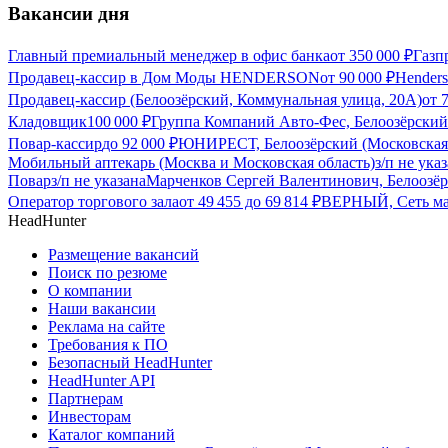
Вакансии дня
Главный премиальный менеджер в офис банка
от
350 000
₽
Газп
Продавец-кассир в Дом Моды HENDERSON
от
90 000
₽
Hender
Продавец-кассир (Белоозёрский, Коммунальная улица, 20А)
от
Кладовщик
100 000
₽
Группа Компаний Авто-Фес, Белоозёрский 
Повар-кассир
до
92 000
₽
ЮНИРЕСТ, Белоозёрский (Московская 
Мобильный аптекарь (Москва и Московская область)
з/п не ука
Повар
з/п не указана
Марченков Сергей Валентинович, Белоозёр
Оператор торгового зала
от
49 455
до
69 814
₽
ВЕРНЫЙ, Сеть маг
HeadHunter
Размещение вакансий
Поиск по резюме
О компании
Наши вакансии
Реклама на сайте
Требования к ПО
Безопасный HeadHunter
HeadHunter API
Партнерам
Инвесторам
Каталог компаний