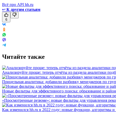
Всё про API hh.ru
↩
К другим статьям
6
Читайте также
Анализируйте проще: теперь отчёты из раздела аналитики подб
Прицельная аналитика: добавили разбивку менеджеров по гру
Новые фильтры для эффективного поиска: образование и райо
«Просмотренные резюме»: новые фильтры для управления реко
Как изменился hh.ru в 2022 году: новые функции, алгоритмы