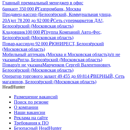
Главный премиальный менеджер в офис
банка
от
350 000
₽
Газпромбанк, Москва
Продавец-кассир (Белоозёрский, Коммунальная улица,
20А)
от
78 200
до
92 000
₽
Сеть супермаркетов ДА!,
Белоозёрский (Московская область)
Кладовщик
100 000
₽
Группа Компаний Авто-Фес,
Белоозёрский (Московская область)
Повар-кассир
до
92 000
₽
ЮНИРЕСТ, Белоозёрский
(Московская область)
Мобильный аптекарь (Москва и Московская область)
з/п не
указана
Ригла, Белоозёрский (Московская область)
Повар
з/п не указана
Марченков Сергей Валентинович,
Белоозёрский (Московская область)
Оператор торгового зала
от
49 455
до
69 814
₽
ВЕРНЫЙ, Сеть
магазинов, Белоозёрский (Московская область)
HeadHunter
Размещение вакансий
Поиск по резюме
О компании
Наши вакансии
Реклама на сайте
Требования к ПО
Безопасный HeadHunter