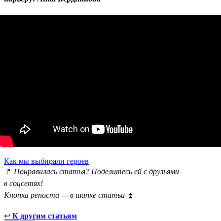
Как мы выбирали героев
🚩
Понравилась статья? Поделитесь ей с друзьями
в соцсетях!
Кнопка репоста — в шапке статьи
⏫
↩
К другим статьям