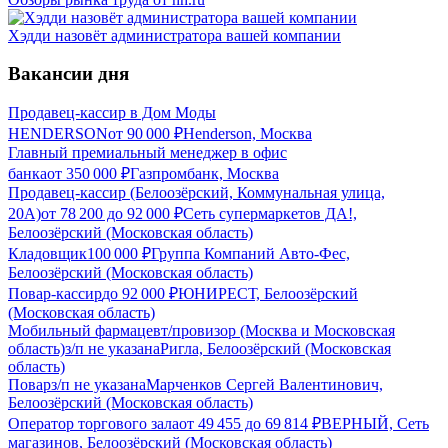
Хэдди назовёт администратора вашей компании
Вакансии дня
Продавец-кассир в Дом Моды
HENDERSON
от
90 000
₽
Henderson, Москва
Главный премиальный менеджер в офис
банка
от
350 000
₽
Газпромбанк, Москва
Продавец-кассир (Белоозёрский, Коммунальная улица,
20А)
от
78 200
до
92 000
₽
Сеть супермаркетов ДА!,
Белоозёрский (Московская область)
Кладовщик
100 000
₽
Группа Компаний Авто-Фес,
Белоозёрский (Московская область)
Повар-кассир
до
92 000
₽
ЮНИРЕСТ, Белоозёрский
(Московская область)
Мобильный фармацевт/провизор (Москва и Московская
область)
з/п не указана
Ригла, Белоозёрский (Московская
область)
Повар
з/п не указана
Марченков Сергей Валентинович,
Белоозёрский (Московская область)
Оператор торгового зала
от
49 455
до
69 814
₽
ВЕРНЫЙ, Сеть
магазинов, Белоозёрский (Московская область)