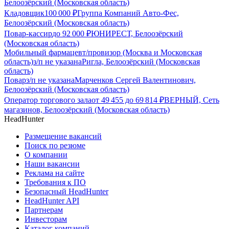
Белоозёрский (Московская область)
Кладовщик
100 000
₽
Группа Компаний Авто-Фес,
Белоозёрский (Московская область)
Повар-кассир
до
92 000
₽
ЮНИРЕСТ, Белоозёрский
(Московская область)
Мобильный фармацевт/провизор (Москва и Московская
область)
з/п не указана
Ригла, Белоозёрский (Московская
область)
Повар
з/п не указана
Марченков Сергей Валентинович,
Белоозёрский (Московская область)
Оператор торгового зала
от
49 455
до
69 814
₽
ВЕРНЫЙ, Сеть
магазинов, Белоозёрский (Московская область)
HeadHunter
Размещение вакансий
Поиск по резюме
О компании
Наши вакансии
Реклама на сайте
Требования к ПО
Безопасный HeadHunter
HeadHunter API
Партнерам
Инвесторам
Каталог компаний