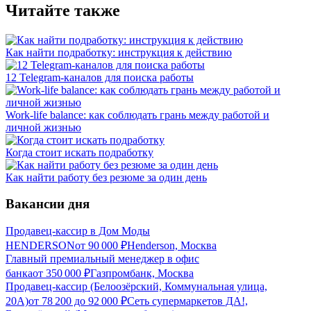
Читайте также
Как найти подработку: инструкция к действию
12 Telegram-каналов для поиска работы
Work-life balance: как соблюдать грань между работой и
личной жизнью
Когда стоит искать подработку
Как найти работу без резюме за один день
Вакансии дня
Продавец-кассир в Дом Моды
HENDERSON
от
90 000
₽
Henderson, Москва
Главный премиальный менеджер в офис
банка
от
350 000
₽
Газпромбанк, Москва
Продавец-кассир (Белоозёрский, Коммунальная улица,
20А)
от
78 200
до
92 000
₽
Сеть супермаркетов ДА!,