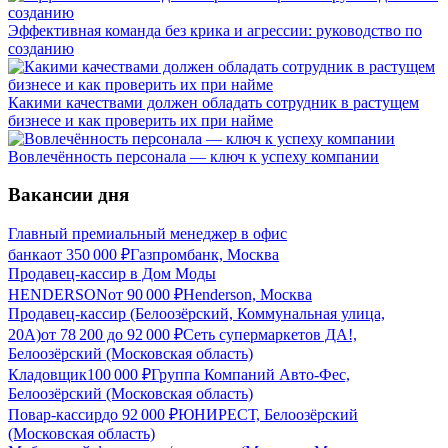
Эффективная команда без крика и агрессии: руководство по
созданию
Какими качествами должен обладать сотрудник в растущем
бизнесе и как проверить их при найме
Вовлечённость персонала — ключ к успеху компании
Вакансии дня
Главный премиальный менеджер в офис
банка
от
350 000
₽
Газпромбанк, Москва
Продавец-кассир в Дом Моды
HENDERSON
от
90 000
₽
Henderson, Москва
Продавец-кассир (Белоозёрский, Коммунальная улица,
20А)
от
78 200
до
92 000
₽
Сеть супермаркетов ДА!,
Белоозёрский (Московская область)
Кладовщик
100 000
₽
Группа Компаний Авто-Фес,
Белоозёрский (Московская область)
Повар-кассир
до
92 000
₽
ЮНИРЕСТ, Белоозёрский
(Московская область)