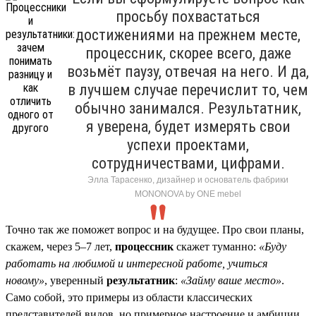
просьбу похвастаться
достижениями на прежнем месте,
процессник, скорее всего, даже
возьмёт паузу, отвечая на него. И да,
в лучшем случае перечислит то, чем
обычно занимался. Результатник,
я уверена, будет измерять свои
успехи проектами,
сотрудничествами, цифрами.
Элла Тарасенко, дизайнер и основатель фабрики
MONONOVA by ONE mebel
Точно так же поможет вопрос и на будущее. Про свои планы,
скажем, через 5–7 лет,
процессник
скажет туманно:
«Буду
работать на любимой и интересной работе, учиться
новому»
, уверенный
результатник
:
«Займу ваше место»
.
Само собой, это примеры из области классических
представителей видов, но примерное настроение и амбиции