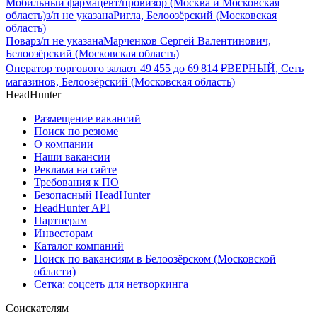
Мобильный фармацевт/провизор (Москва и Московская
область)
з/п не указана
Ригла, Белоозёрский (Московская
область)
Повар
з/п не указана
Марченков Сергей Валентинович,
Белоозёрский (Московская область)
Оператор торгового зала
от
49 455
до
69 814
₽
ВЕРНЫЙ, Сеть
магазинов, Белоозёрский (Московская область)
HeadHunter
Размещение вакансий
Поиск по резюме
О компании
Наши вакансии
Реклама на сайте
Требования к ПО
Безопасный HeadHunter
HeadHunter API
Партнерам
Инвесторам
Каталог компаний
Поиск по вакансиям в Белоозёрском (Московской
области)
Сетка: соцсеть для нетворкинга
Соискателям