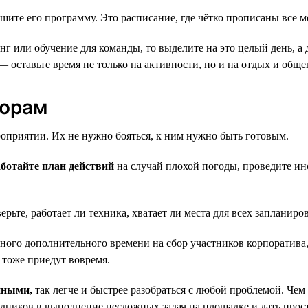
шите его программу. Это расписание, где чётко прописаны все м
г или обучение для команды, то выделите на это целый день, а д
 оставьте время не только на активности, но и на отдых и обще
жорам
оприятии. Их не нужно бояться, к ним нужно быть готовым.
аботайте план действий
на случай плохой погоды, проведите инст
рьте, работает ли техника, хватает ли места для всех запланир
ого дополнительного времени на сбор участников корпоратива,
и тоже приедут вовремя.
нными,
так легче и быстрее разобраться с любой проблемой. Че
удников в выполнение несложных задач на площадке и дать прост