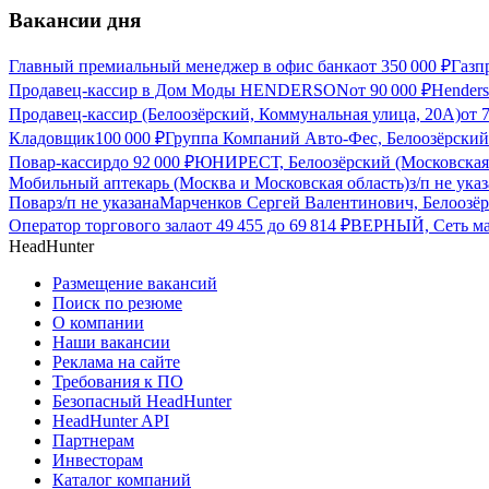
Вакансии дня
Главный премиальный менеджер в офис банка
от
350 000
₽
Газп
Продавец-кассир в Дом Моды HENDERSON
от
90 000
₽
Hender
Продавец-кассир (Белоозёрский, Коммунальная улица, 20А)
от
Кладовщик
100 000
₽
Группа Компаний Авто-Фес, Белоозёрский 
Повар-кассир
до
92 000
₽
ЮНИРЕСТ, Белоозёрский (Московская 
Мобильный аптекарь (Москва и Московская область)
з/п не ука
Повар
з/п не указана
Марченков Сергей Валентинович, Белоозёр
Оператор торгового зала
от
49 455
до
69 814
₽
ВЕРНЫЙ, Сеть маг
HeadHunter
Размещение вакансий
Поиск по резюме
О компании
Наши вакансии
Реклама на сайте
Требования к ПО
Безопасный HeadHunter
HeadHunter API
Партнерам
Инвесторам
Каталог компаний