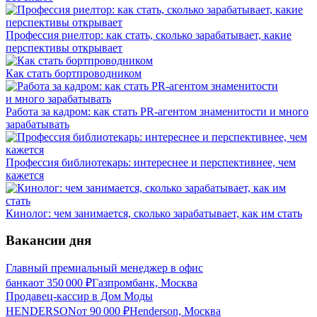
Профессия риелтор: как стать, сколько зарабатывает, какие
перспективы открывает
Как стать бортпроводником
Работа за кадром: как стать PR-агентом знаменитости и много
зарабатывать
Профессия библиотекарь: интереснее и перспективнее, чем
кажется
Кинолог: чем занимается, сколько зарабатывает, как им стать
Вакансии дня
Главный премиальный менеджер в офис
банка
от
350 000
₽
Газпромбанк, Москва
Продавец-кассир в Дом Моды
HENDERSON
от
90 000
₽
Henderson, Москва