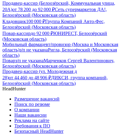
Продавец-кассир (Белоозёрский, Коммунальная улица,
20А)
от
78 200
до
92 000
₽
Сеть супермаркетов ДА!,
Белоозёрский (Московская область)
Кладовщик
100 000
₽
Группа Компаний Авто-Фес,
Белоозёрский (Московская область)
Повар-кассир
до
92 000
₽
ЮНИРЕСТ, Белоозёрский
(Московская область)
Мобильный фармацевт/провизор (Москва и Московская
область)
з/п не указана
Ригла, Белоозёрский (Московская
область)
Повар
з/п не указана
Марченков Сергей Валентинович,
Белоозёрский (Московская область)
Продавец-кассир (ул. Молодежная д
28)
от
44 460
до
48 906
₽
ДИКСИ, группа компаний,
Белоозёрский (Московская область)
HeadHunter
Размещение вакансий
Поиск по резюме
О компании
Наши вакансии
Реклама на сайте
Требования к ПО
Безопасный HeadHunter