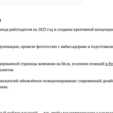
е
енда работодателя на 2025 год и создание креативной концепци
никацию, провели фотосессию с амбассадорами и подготовили 
дированной страницы компании на hh.ru, усилении позиций
в Ре
алантов.
соискателей обновлённое позиционирование: современный дизай
ании.
вый шаблон вакансий — так, чтобы все коммуникации с кандид