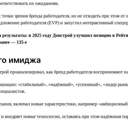
ответствовать их ожиданиям.
с точки зрения бренда работодателя, но не отходить при этом от
едложение работодателя (EVP) и запустил интерактивный спецпро
 результаты: в 2025 году Донстрой улучшил позицию в Рейтин
ранее — 135-е
ого имиджа
строй проанализировал, как бренд работодателя воспринимают н
социации: «стабильный», «надёжный», «успешный», «лидер рынка
пециалистов.
мпания, включал новые характеристики, например «амбициозный
я и внедряет новые технологии, оставаясь при этом надёжным па