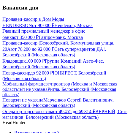
Вакансии дня
Продавец-кассир в Дом Моды
HENDERSON
от
90 000
₽
Henderson, Москва
Главный премиальный менеджер в офис
банка
от
350 000
₽
Газпромбанк, Москва
Продавец-кассир (Белоозёрский, Коммунальная улица,
20А)
от
78 200
до
92 000
₽
Сеть супермаркетов ДА!,
Белоозёрский (Московская область)
Кладовщик
100 000
₽
Группа Компаний Авто-Фес,
Белоозёрский (Московская область)
Повар-кассир
до
92 000
₽
ЮНИРЕСТ, Белоозёрский
(Московская область)
Мобильный фармацевт/провизор (Москва и Московская
область)
з/п не указана
Ригла, Белоозёрский (Московская
область)
Повар
з/п не указана
Марченков Сергей Валентинович,
Белоозёрский (Московская область)
Оператор торгового зала
от
49 455
до
69 814
₽
ВЕРНЫЙ, Сеть
магазинов, Белоозёрский (Московская область)
HeadHunter
Размещение вакансий