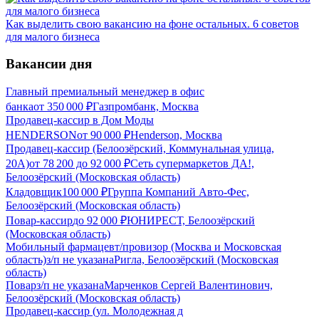
Как выделить свою вакансию на фоне остальных. 6 советов
для малого бизнеса
Вакансии дня
Главный премиальный менеджер в офис
банка
от
350 000
₽
Газпромбанк, Москва
Продавец-кассир в Дом Моды
HENDERSON
от
90 000
₽
Henderson, Москва
Продавец-кассир (Белоозёрский, Коммунальная улица,
20А)
от
78 200
до
92 000
₽
Сеть супермаркетов ДА!,
Белоозёрский (Московская область)
Кладовщик
100 000
₽
Группа Компаний Авто-Фес,
Белоозёрский (Московская область)
Повар-кассир
до
92 000
₽
ЮНИРЕСТ, Белоозёрский
(Московская область)
Мобильный фармацевт/провизор (Москва и Московская
область)
з/п не указана
Ригла, Белоозёрский (Московская
область)
Повар
з/п не указана
Марченков Сергей Валентинович,
Белоозёрский (Московская область)
Продавец-кассир (ул. Молодежная д