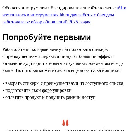
Обо всех инструментах брендирования читайте в статье
«Что
изменилось в инструментах hh.ru для работы с брендом
работодателя: обзор обновлений 2025 года»
Попробуйте первыми
Работодатели, которые начнут использовать стикеры
с преимуществами первыми, получат больший эффект:
внимание аудитории к новым визуальным элементам всегда
выше. Вот что вы можете сделать ещё до запуска новинки:
• выбрать стикеры с преимуществами из доступного списка
• подготовить свои формулировки
• оплатить продукт и получить ранний доступ