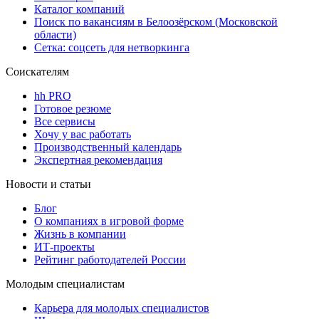
Каталог компаний
Поиск по вакансиям в Белоозёрском (Московской
области)
Сетка: соцсеть для нетворкинга
Соискателям
hh PRO
Готовое резюме
Все сервисы
Хочу у вас работать
Производственный календарь
Экспертная рекомендация
Новости и статьи
Блог
О компаниях в игровой форме
Жизнь в компании
ИТ-проекты
Рейтинг работодателей России
Молодым специалистам
Карьера для молодых специалистов