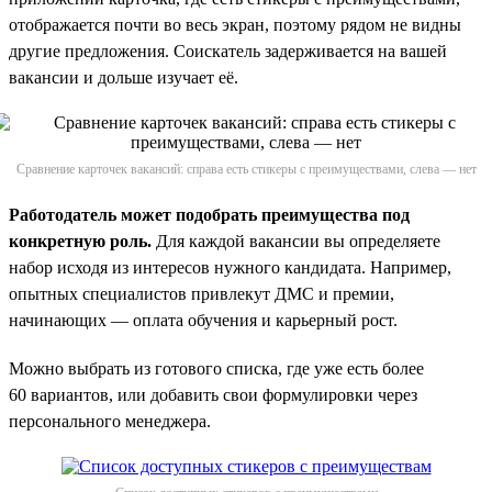
отображается почти во весь экран, поэтому рядом не видны
другие предложения. Соискатель задерживается на вашей
вакансии и дольше изучает её.
Сравнение карточек вакансий: справа есть стикеры с преимуществами, слева — нет
Работодатель может подобрать преимущества под
конкретную роль.
Для каждой вакансии вы определяете
набор исходя из интересов нужного кандидата. Например,
опытных специалистов привлекут ДМС и премии,
начинающих — оплата обучения и карьерный рост.
Можно выбрать из готового списка, где уже есть более
60 вариантов, или добавить свои формулировки через
персонального менеджера.