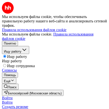
Мы используем файлы cookie, чтобы обеспечивать
правильную работу нашего веб-сайта и анализировать сетевой
трафик.
Правила использования файлов cookie
Мы используем файлы cookie.
Правила использования
файлов cookie
Понятно
Ищу работу
Ищу работу
Ищу работу
Ищу сотрудника
Сервисы
Помощь
Ещё
Поиск
Белоозёрский (Московская область)
Войти
Войти
Создать резюме