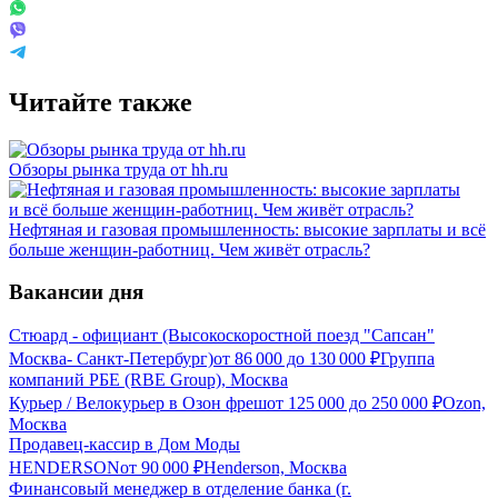
Читайте также
Обзоры рынка труда от hh.ru
Нефтяная и газовая промышленность: высокие зарплаты и всё
больше женщин-работниц. Чем живёт отрасль?
Вакансии дня
Стюард - официант (Высокоскоростной поезд "Сапсан"
Москва- Санкт-Петербург)
от
86 000
до
130 000
₽
Группа
компаний РБЕ (RBE Group), Москва
Курьер / Велокурьер в Озон фреш
от
125 000
до
250 000
₽
Ozon,
Москва
Продавец-кассир в Дом Моды
HENDERSON
от
90 000
₽
Henderson, Москва
Финансовый менеджер в отделение банка (г.