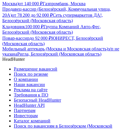
Москва)
от
140 000
₽
Газпромбанк, Москва
Продавец-кассир (Белоозёрский, Коммунальная улица,
20А)
от
78 200
до
92 000
₽
Сеть супермаркетов ДА!,
Белоозёрский (Московская область)
Кладовщик
100 000
₽
Группа Компаний Авто-Фес,
Белоозёрский (Московская область)
Повар-кассир
до
92 000
₽
ЮНИРЕСТ, Белоозёрский
(Московская область)
Мобильный аптекарь (Москва и Московская область)
з/п не
указана
Ригла, Белоозёрский (Московская область)
HeadHunter
Размещение вакансий
Поиск по резюме
О компании
Наши вакансии
Реклама на сайте
Требования к ПО
Безопасный HeadHunter
HeadHunter API
Партнерам
Инвесторам
Каталог компаний
Поиск по вакансиям в Белоозёрском (Московской