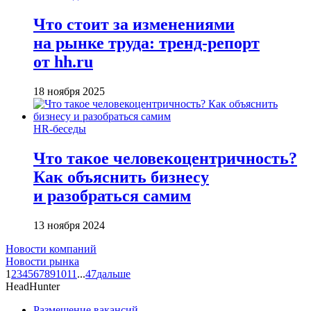
Что стоит за изменениями
на рынке труда: тренд-репорт
от hh.ru
18 ноября 2025
HR-беседы
Что такое человеко­центричность?
Как объяснить бизнесу
и разобраться самим
13 ноября 2024
Новости компаний
Новости рынка
1
2
3
4
5
6
7
8
9
10
11
...
47
дальше
HeadHunter
Размещение вакансий