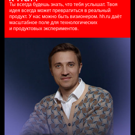
HeadHunter::Коммерческий департамент
HeadHunter::Департамент маркетинга
125000 - 175000 ₽
Ты всегда будешь знать, что тебя услышат.
Твоя
Team Lead TrustML
сегодня
10 июл. 2026
Ярославль
идея всегда может превратиться в реальный
HeadHunter::Analytics/Data Science
з/п не указана
з/п не указана
продукт.
У нас можно быть визионером. hh.ru даёт
29 июл. 2026
Москва
Москва
масштабное поле для технологических
Специалист телемаркетинга
з/п не указана
и продуктовых экспериментов.
HeadHunter::Телефонные продажи
Москва
Key Account Manager (EdTech)
13 июл. 2026
HeadHunter::Коммерческий департамент
10000000 so'm
4 авг. 2026
Ташкент
150000 ₽
Санкт-Петербург