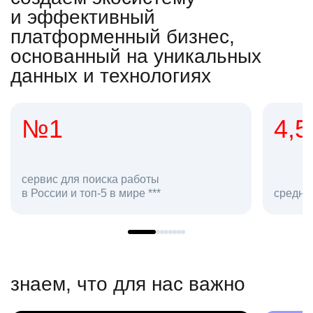
и эффективный
платформенный бизнес,
основанный на уникальных
данных и технологиях
4,5
аботы
ре ***
средняя оценка hh.ru как работо
знаем, что для нас важно