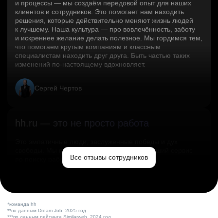
и процессы — мы создаём передовой опыт для наших
клиентов и сотрудников. Это помогает нам находить
решения, которые действительно меняют жизнь людей
к лучшему. Наша культура — про вовлечённость, заботу
и искреннее желание делать полезное. Мы гордимся тем,
что помогаем крутым компаниям и классным
специалистам находить друг друга. Быть частью таких
изменений по‑настоящему вдохновляет.
Сергей Чертов
hh.ru — это не просто работа
Это эмпатичные люди, заслуженные победы и дух
свободы. Мы помогаем миру и создаём лучший сервис
Все отзывы сотрудников
по поиску работы в стране.
Ольга Емельянова
*команда hh
**по данным Dream Job, 2025 год
***по данным рейтинга Similarweb, 2024 год