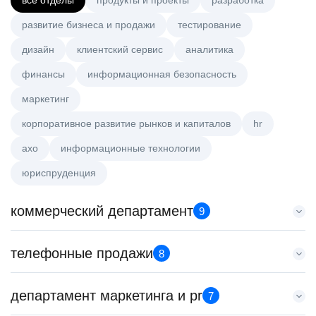
все отделы
продукты и проекты
разработка
развитие бизнеса и продажи
тестирование
дизайн
клиентский сервис
аналитика
финансы
информационная безопасность
маркетинг
корпоративное развитие рынков и капиталов
hr
axo
информационные технологии
юриспруденция
коммерческий департамент
9
Key Account Manager (EdTech)
телефонные продажи
8
HeadHunter::Коммерческий департамент
4 авг. 2026
Менеджер по продажам в сегменте малого и среднего
департамент маркетинга и pr
150000 ₽
7
бизнеса
Нижний Новгород