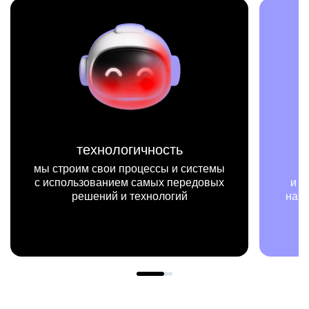
нологичность
миссия
вои процессы и системы
мы на конкретных 
анием самых передовых
и примерах видим, как
ий и технологий
нашей работы меняют 