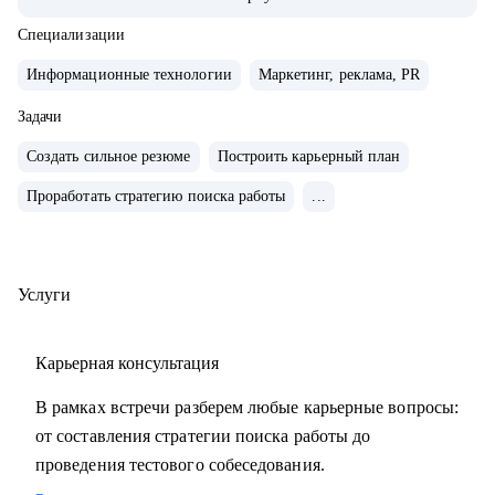
• Внедряю использование данных, как продукт.
• Провел более 700 консультаций на карьерные и
Специализации
менеджерские темы.
Информационные технологии
Маркетинг, реклама, PR
• Вместе с подопечными составили более 300 резюме для
РФ и Европы.
Задачи
• Мои клиенты нашли работу в Авито, Яндекс, Ozon,
Создать сильное резюме
Построить карьерный план
Revolut, Nvidia, Simple Club и др.
Проработать стратегию поиска работы
...
С чем помогу:
• с подготовкой к найму в зарубежную и российскую
команду
Услуги
• с переходом в IT, профориентацией и выстраиванием
карьерного плана
Карьерная консультация
• консультирую команды для развития бизнесов
• с подготовкой к техническим собеседованиям.
В рамках встречи разберем любые карьерные вопросы:
от составления стратегии поиска работы до
Кому могу помочь:
проведения тестового собеседования.
• проконсультирую проджект менеджеров, продакт