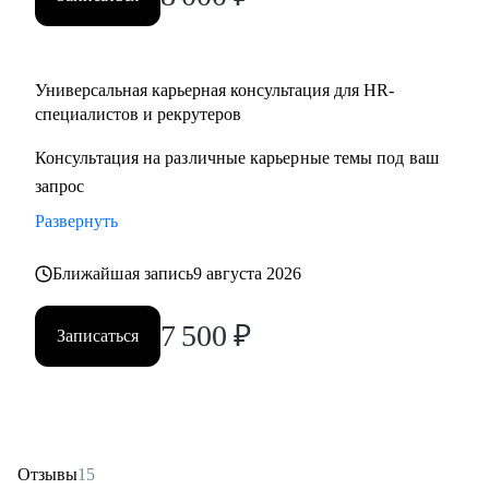
Partner;
• HR менеджерам, которые чувствуют «потолок» и хотят
выйти на новый уровень роли.
Универсальная карьерная консультация для HR-
специалистов и рекрутеров
Консультация на различные карьерные темы под ваш
запрос
Развернуть
Ближайшая запись
9 августа 2026
7 500
₽
Записаться
Отзывы
15