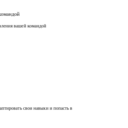
 новый уровень или поменять направление.
структурировать процессы и масштабировать
командой
вления вашей командой
чески любую проблему, возникающую у тебя
ся с выбором, я проведу для тебя обзор на
жу про лайфхаки и особенности работы.
аптировать свои навыки и попасть в