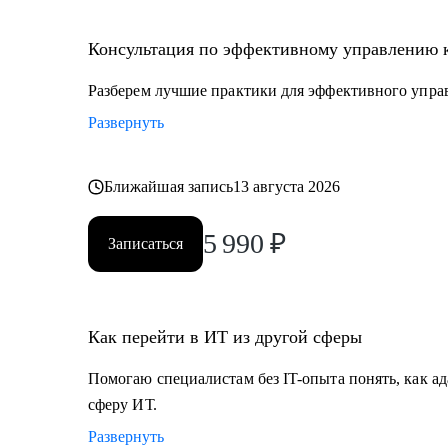
• Специалистам с опытом, которые хотят перейти на
• Руководителям проектных офисов, которым нужно 
Консультация по эффективному управлению 
команду.
Разберем лучшие практики для эффективного упра
Мы вместе сможем индивидуально разобрать практи
Развернуть
на проектах. А если ты новичок и только определяешь
самые востребованные профессии в сфере ИТ, расска
Ближайшая запись
13 августа 2026
5 990
₽
Записаться
Как перейти в ИТ из другой сферы
Помогаю специалистам без IT-опыта понять, как ад
сферу ИТ.
Развернуть