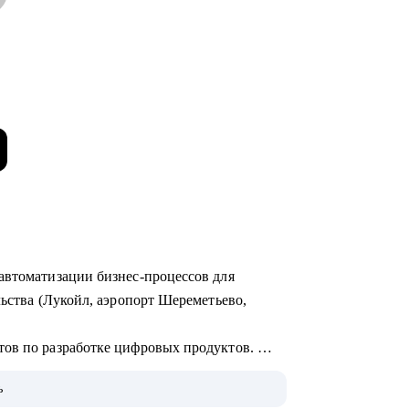
автоматизации бизнес-процессов для
льства (Лукойл, аэропорт Шереметьево,
тов по разработке цифровых продуктов.
едрения систем на базе искусственного
ь