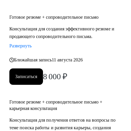
• Юриспруденция.
• Торговля: электронная коммерция, ТПС, розничная
Готовое резюме + сопроводительное письмо
торговля (e-com, FMCG, retail).
Консультация для создания эффективного резюме и
Я создаю высококачественный продукт, основываясь на
продающего сопроводительного письма.
индивидуальном подходе, детальном изучении
Развернуть
потребностей клиента, глубоком уровне экспертизы и
искреннем отношении к людям.
Ближайшая запись
11 августа 2026
8 000
₽
Записаться
Готовое резюме + сопроводительное письмо +
карьерная консультация
Консультация для получения ответов на вопросы по
теме поиска работы и развития карьеры, создания