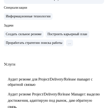
• Обучение и сертификаты:
• 2024 — ITSM. Основы управления ИТ-услугами
Специализации
• 2023 — «Поколение Python: курс для продвинутых»
Информационные технологии
• 2022 — «Поколение Python: курс для начинающих»
• 2021 — Kanban System Design, Professional Scrum Master
Задачи
Создать сильное резюме
Построить карьерный план
С чем помогу:
Проработать стратегию поиска работы
...
• Аудит резюме для Project / Delivery / Release Manager
• Карьерный трек и цель
• Подготовка к собеседованиям
• Переход в управление из разработки / аналитики /
Услуги
тестирования
Аудит резюме для Project/Delivery/Release manager с
Кому могу помочь:
обратной связью
• Project / Delivery / Release менеджерам, которые хотят
Аудит резюме Project/Delivery/Release Manager: выделю
усилить резюме, поднять отклики и двигаться к более
достижения, адаптирую под рынок, дам обратную
сильным компаниям.
связь.
• Системным и продуктовым аналитикам, разработчикам и