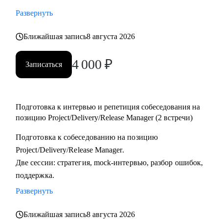
тестировщикам, которые планируют переход в управление
Развернуть
проектами или релизами.
• Тимлидам и начинающим менеджерам, которым нужен
Ближайшая запись
8 августа 2026
внешний взгляд на резюме, карьерный трек и точки роста.
4 000
₽
• IT-специалистам, которые хотят системно подойти к
Записаться
карьере, а не просто “стрелять откликами” в разные
стороны.
Подготовка к интервью и репетиция собеседования на
позицию Project/Delivery/Release Manager (2 встречи)
Подготовка к собеседованию на позицию
Project/Delivery/Release Manager.
Две сессии: стратегия, mock-интервью, разбор ошибок,
поддержка.
Развернуть
Ближайшая запись
8 августа 2026