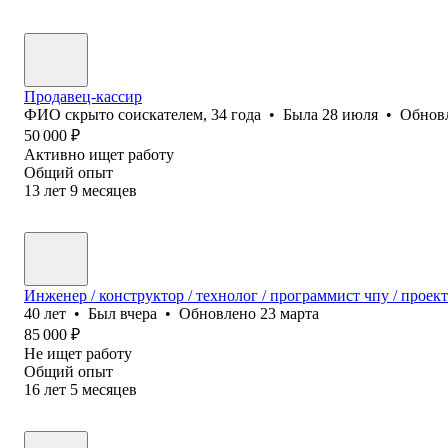
Продавец-кассир
ФИО скрыто соискателем
,
34
года
•
Была
28 июля
•
Обнов
50 000
₽
Активно ищет работу
Общий опыт
13
лет
9
месяцев
Инженер / конструктор / технолог / программист чпу / прое
40
лет
•
Был
вчера
•
Обновлено
23 марта
85 000
₽
Не ищет работу
Общий опыт
16
лет
5
месяцев