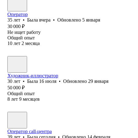
Оператор
35
лет
•
Была
вчера
•
Обновлено
5 января
30 000
₽
Не ищет работу
Общий опыт
10
лет
2
месяца
Художник-иллюстратор
30
лет
•
Была
16 июля
•
Обновлено
29 января
50 000
₽
Общий опыт
8
лет
9
месяцев
Оператор call-центра
39
лет
•
Была
сегодня
•
Обновлено
14 февраля