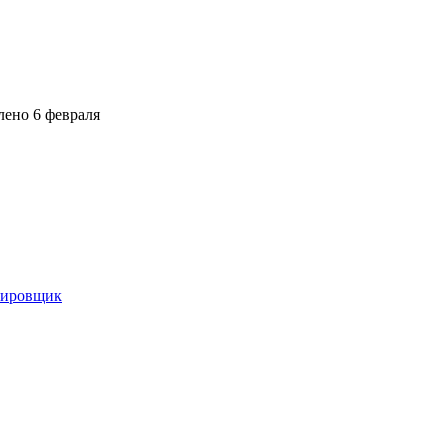
лено
6 февраля
ктировщик