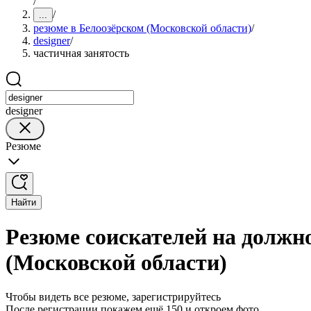
/
/
...
резюме в Белоозёрском (Московской области)
/
designer
/
частичная занятость
designer
Резюме
Найти
Резюме соискателей на должно
(Московской области)
Чтобы видеть все резюме, зарегистрируйтесь
После регистрации покажем ещё 150 и откроем фото