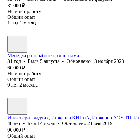
35 000
₽
Не ищет работу
Общий опыт
1
год
1
месяц
Менеджер по работе с клиентами
31
год
•
Была
5 августа
•
Обновлено
13 ноября 2023
60 000
₽
Не ищет работу
Общий опыт
9
лет
2
месяца
Инженер-наладчик, Инженер КИПиА, Инженер АСУ ТП, Инж
48
лет
•
Был
14 июня
•
Обновлено
21 мая 2019
90 000
₽
Общий опыт