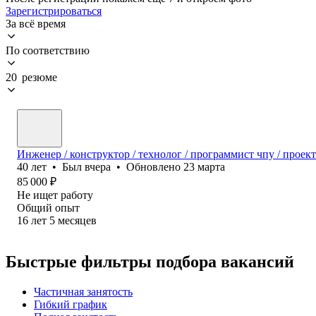
Зарегистрироваться
За всё время
По соответствию
20 резюме
Инженер / конструктор / технолог / программист чпу / прое
40
лет
•
Был
вчера
•
Обновлено
23 марта
85 000
₽
Не ищет работу
Общий опыт
16
лет
5
месяцев
Быстрые фильтры подбора вакансий
Частичная занятость
Гибкий график