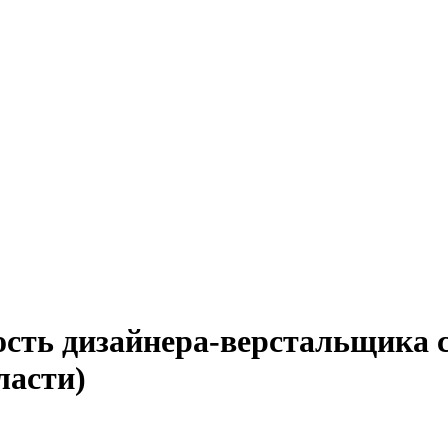
ость дизайнера-верстальщика 
ласти)