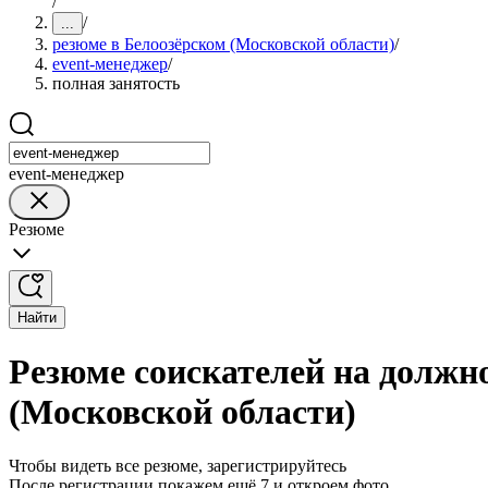
/
/
...
резюме в Белоозёрском (Московской области)
/
event-менеджер
/
полная занятость
event-менеджер
Резюме
Найти
Резюме соискателей на должно
(Московской области)
Чтобы видеть все резюме, зарегистрируйтесь
После регистрации покажем ещё 7 и откроем фото