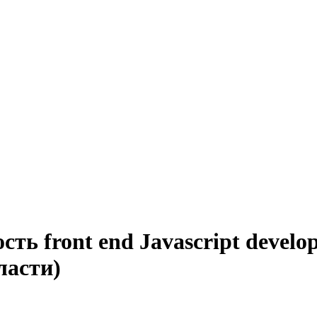
ть front end Javascript develo
ласти)