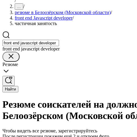
/
/
...
резюме в Белоозёрском (Московской области)
/
front end Javascript developer
/
частичная занятость
front end javascript developer
Резюме
Найти
Резюме соискателей на должнос
Белоозёрском (Московской об
Чтобы видеть все резюме, зарегистрируйтесь
После регистрации покажем ещё 2 и откроем фото