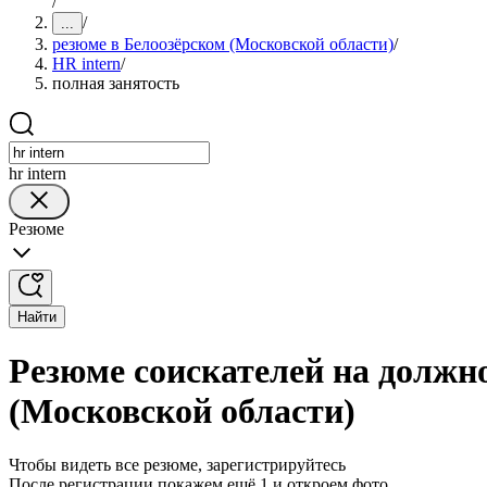
/
/
...
резюме в Белоозёрском (Московской области)
/
HR intern
/
полная занятость
hr intern
Резюме
Найти
Резюме соискателей на должно
(Московской области)
Чтобы видеть все резюме, зарегистрируйтесь
После регистрации покажем ещё 1 и откроем фото