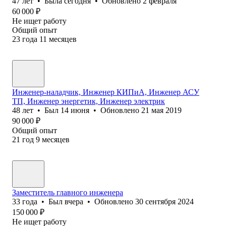
47
лет
•
Была
сегодня
•
Обновлено
2 февраля
60 000
₽
Не ищет работу
Общий опыт
23
года
11
месяцев
Инженер-наладчик, Инженер КИПиА, Инженер АСУ
ТП, Инженер энергетик, Инженер электрик
48
лет
•
Был
14 июня
•
Обновлено
21 мая 2019
90 000
₽
Общий опыт
21
год
9
месяцев
Заместитель главного инженера
33
года
•
Был
вчера
•
Обновлено
30 сентября 2024
150 000
₽
Не ищет работу