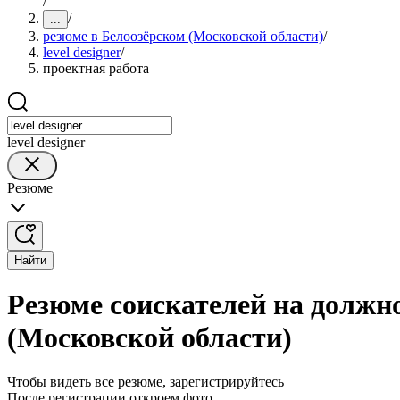
/
/
...
резюме в Белоозёрском (Московской области)
/
level designer
/
проектная работа
level designer
Резюме
Найти
Резюме соискателей на должно
(Московской области)
Чтобы видеть все резюме, зарегистрируйтесь
После регистрации откроем фото