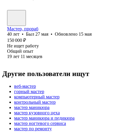
Мастер, прораб
40
лет
•
Был
27 мая
•
Обновлено
15 мая
150 000
₽
Не ищет работу
Общий опыт
19
лет
11
месяцев
Другие пользователи ищут
веб-мастер
горный мастер
компьютерный мастер
контрольный мастер
мастер маникюра
мастер кузовного цеха
мастер маникюра и педикюра
мастер ногтевого сервиса
мастер по ремонту