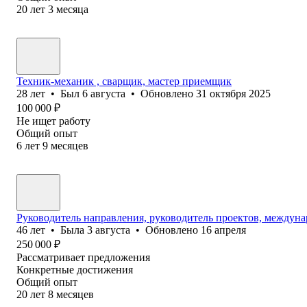
20
лет
3
месяца
Техник-механик , сварщик, мастер приемщик
28
лет
•
Был
6 августа
•
Обновлено
31 октября 2025
100 000
₽
Не ищет работу
Общий опыт
6
лет
9
месяцев
Руководитель направления, руководитель проектов, междун
46
лет
•
Была
3 августа
•
Обновлено
16 апреля
250 000
₽
Рассматривает предложения
Конкретные достижения
Общий опыт
20
лет
8
месяцев