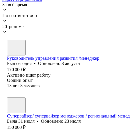
За всё время
По соответствию
20 резюме
Руководитель управления развития /менеджер
Был
сегодня
•
Обновлено
3 августа
170 000
₽
Активно ищет работу
Общий опыт
13
лет
8
месяцев
Супервайзер/ супервайзер менеджеров / региональный мене
Была
31 июля
•
Обновлено
23 июля
150 000
₽