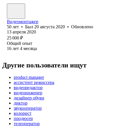
Видеомонтажер
50
лет
•
Был
20 августа 2020
•
Обновлено
13 апреля 2020
25 000
₽
Общий опыт
16
лет
4
месяца
Другие пользователи ищут
product manager
ассистент режиссера
видеоредактор
видеоинженер
дизайнер обуви
диктор
звукооператор
колорист
продюсер
телеоператор