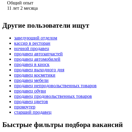
Общий опыт
11
лет
2
месяца
Другие пользователи ищут
заведующий отделом
кассир в ресторан
ночной продавец
продавец автозапчастей
продавец автомобилей
продавец в киоск
продавец выходного дня
продавец косметики
продавец мебели
продавец непродовольственных товаров
продавец обуви
продавец продовольственных товаров
продавец цветов
промоутер
старший продавец
Быстрые фильтры подбора вакансий