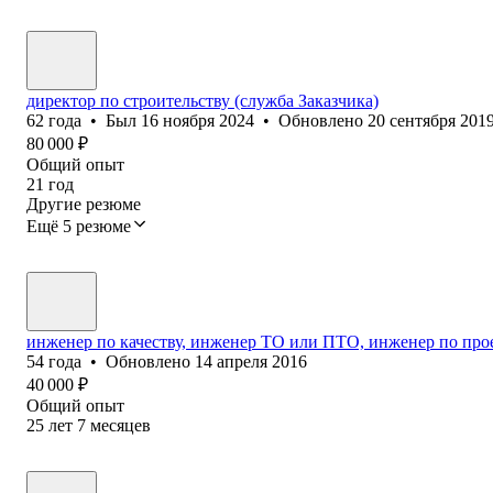
директор по строительству (служба Заказчика)
62
года
•
Был
16 ноября 2024
•
Обновлено
20 сентября 201
80 000
₽
Общий опыт
21
год
Другие резюме
Ещё 5 резюме
инженер по качеству, инженер ТО или ПТО, инженер по про
54
года
•
Обновлено
14 апреля 2016
40 000
₽
Общий опыт
25
лет
7
месяцев