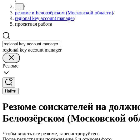
/
/
...
резюме в Белоозёрском (Московской области)
/
regional key account manager
/
проектная работа
regional key account manager
Резюме
Найти
Резюме соискателей на должно
Белоозёрском (Московской об
Чтобы видеть все резюме, зарегистрируйтесь
После регистрации покажем ещё 6 и откроем фото