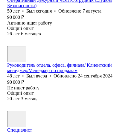
Оперативный дежурный ЧОП(Сотрудник Службы
Безопасности)
50
лет
•
Был
сегодня
•
Обновлено
7 августа
90 000
₽
Активно ищет работу
Общий опыт
26
лет
6
месяцев
Руководитель отдела, офиса, филиала/ Клиентский
менеджер/Менеджер по продажам
48
лет
•
Был
вчера
•
Обновлено
24 сентября 2024
90 000
₽
Не ищет работу
Общий опыт
20
лет
3
месяца
Специалист