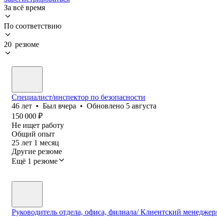
За всё время
По соответствию
20 резюме
Специалист/инспектор по безопасности
46
лет
•
Был
вчера
•
Обновлено
5 августа
150 000
₽
Не ищет работу
Общий опыт
25
лет
1
месяц
Другие резюме
Ещё 1 резюме
Руководитель отдела, офиса, филиала/ Клиентский менедже