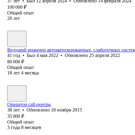
37
лет
•
Был
12 апреля 2024
•
Обновлено
14 февраля 2024
100 000
₽
Общий опыт
20
лет
Ведущий инженер автоматизированных, слаботочных систем
41
год
•
Был
4 мая 2022
•
Обновлено
25 апреля 2022
80 000
₽
Общий опыт
18
лет
4
месяца
Оператор call-центра
38
лет
•
Обновлено
18 ноября 2015
35 000
₽
Общий опыт
3
года
8
месяцев