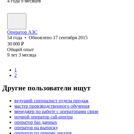
4
года
9
месяцев
Оператор АЗС
54
года
•
Обновлено
17 сентября 2015
30 000
₽
Общий опыт
9
лет
3
месяца
1
2
Другие пользователи ищут
ведущий специалист отдела продаж
мастер производственного обучения
менеджер по работе с операторами связи
ночной оператор call-центра
оператор баз данных
оператор на выписку
оператор по приему заказов