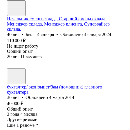
Начальник смены склада, Старший смены склада,
Менеджер склада, Менеджер клиента, Супервайзер
склада.
40
лет
•
Был
14 января
•
Обновлено
3 января 2024
110 000
₽
Не ищет работу
Общий опыт
20
лет
11
месяцев
бухгалтер/ экономист/Зам (помощник) главного
бухгалтера
36
лет
•
Обновлено
4 марта 2014
40 000
₽
Общий опыт
3
года
4
месяца
Другие резюме
Ещё 1 резюме