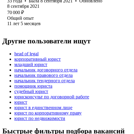
33
года
•
Была
8 сентября 2021
•
Обновлено
8 сентября 2021
70 000
₽
Общий опыт
11
лет
5
месяцев
Другие пользователи ищут
head of legal
корпоративный юрист
младший юрист
начальник договорного отдела
начальник правового отдела
начальник тендерного отдела
помощник юриста
судебный юрист
юрисконсульт по договорной работе
юрист
юрист в единственном лице
юрист по корпоративному праву
юрист по недвижимости
Быстрые фильтры подбора вакансий