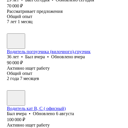
70 000
₽
Рассматривает предложения
Общий опыт
7
лет
1
месяц
Водитель погрузчика (вилочного)-грузчик
36
лет
•
Был
вчера
•
Обновлено
вчера
90 000
₽
Активно ищет работу
Общий опыт
2
года
7
месяцев
Водитель кат В, С ( офисный)
Был
вчера
•
Обновлено
6 августа
100 000
₽
Активно ищет работу