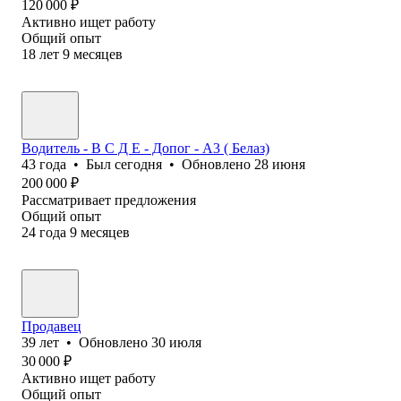
120 000
₽
Активно ищет работу
Общий опыт
18
лет
9
месяцев
Водитель - В С Д Е - Допог - А3 ( Белаз)
43
года
•
Был
сегодня
•
Обновлено
28 июня
200 000
₽
Рассматривает предложения
Общий опыт
24
года
9
месяцев
Продавец
39
лет
•
Обновлено
30 июля
30 000
₽
Активно ищет работу
Общий опыт