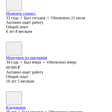
Инженер глонасс
33
года
•
Был
сегодня
•
Обновлено
21 июля
Активно ищет работу
Общий опыт
6
лет
8
месяцев
Менеджер по продажам
34
года
•
Был
вчера
•
Обновлено
вчера
60 000
₽
Активно ищет работу
Общий опыт
10
лет
5
месяцев
Кладовщик
29
лет
•
Был
сегодня
•
Обновлено
сегодня