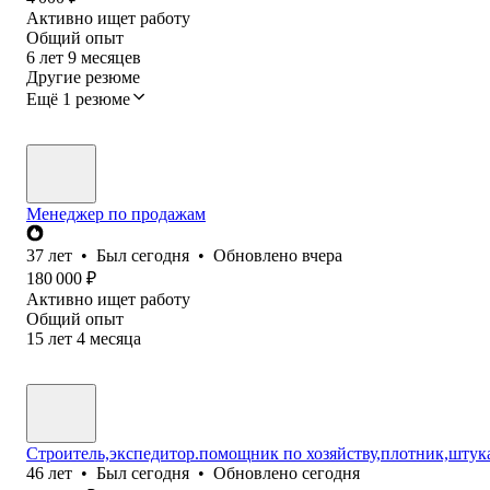
Активно ищет работу
Общий опыт
6
лет
9
месяцев
Другие резюме
Ещё 1 резюме
Менеджер по продажам
37
лет
•
Был
сегодня
•
Обновлено
вчера
180 000
₽
Активно ищет работу
Общий опыт
15
лет
4
месяца
Строитель,экспедитор.помощник по хозяйству,плотник,штук
46
лет
•
Был
сегодня
•
Обновлено
сегодня