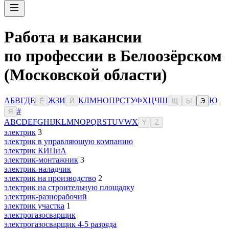
Работа и вакансии
по профессии в Белоозёрском
(Московской области)
А
Б
В
Г
Д
Е
Ж
З
И
К
Л
М
Н
О
П
Р
С
Т
У
Ф
Х
Ц
Ч
Ш
Ю
Ё
Й
Щ
Ы
Э
#
Я
A
B
C
D
E
F
G
H
I
J
K
L
M
N
O
P
Q
R
S
T
U
V
W
X
Y
Z
электрик
3
электрик в управляющую компанию
электрик КИПиА
электрик-монтажник
3
электрик-наладчик
электрик на производство
2
электрик на строительную площадку
электрик-разнорабочий
электрик участка
1
электрогазосварщик
электрогазосварщик 4-5 разряда