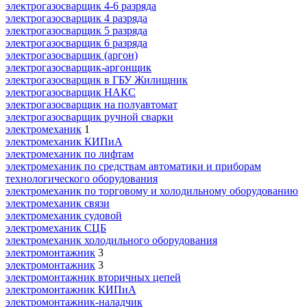
электрогазосварщик 4-6 разряда
электрогазосварщик 4 разряда
электрогазосварщик 5 разряда
электрогазосварщик 6 разряда
электрогазосварщик (аргон)
электрогазосварщик-аргонщик
электрогазосварщик в ГБУ Жилищник
электрогазосварщик НАКС
электрогазосварщик на полуавтомат
электрогазосварщик ручной сварки
электромеханик
1
электромеханик КИПиА
электромеханик по лифтам
электромеханик по средствам автоматики и приборам
технологического оборудования
электромеханик по торговому и холодильному оборудованию
электромеханик связи
электромеханик судовой
электромеханик СЦБ
электромеханик холодильного оборудования
электромонтажник
3
электромонтажник
3
электромонтажник вторичных цепей
электромонтажник КИПиА
электромонтажник-наладчик