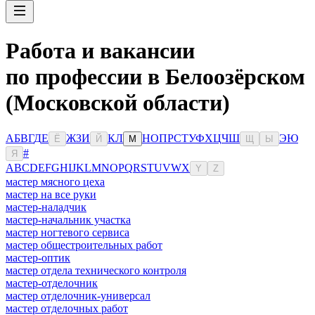
Работа и вакансии
по профессии в Белоозёрском
(Московской области)
А
Б
В
Г
Д
Е
Ж
З
И
К
Л
Н
О
П
Р
С
Т
У
Ф
Х
Ц
Ч
Ш
Э
Ю
Ё
Й
М
Щ
Ы
#
Я
A
B
C
D
E
F
G
H
I
J
K
L
M
N
O
P
Q
R
S
T
U
V
W
X
Y
Z
мастер мясного цеха
мастер на все руки
мастер-наладчик
мастер-начальник участка
мастер ногтевого сервиса
мастер общестроительных работ
мастер-оптик
мастер отдела технического контроля
мастер-отделочник
мастер отделочник-универсал
мастер отделочных работ