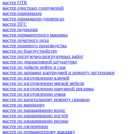
мастер ОТК
мастер очистных сооружений
мастер-парикмахер
мастер парикмахер-универсал
мастер ПГС
мастер педикюра
мастер перманентного макияжа
мастер печатного цеха
мастер пищевого производства
мастер по благоустройству
мастер погрузочно-разгрузочных работ
мастер по декоративной штукатурке
мастер по добыче нефти и газа
мастер по заправке картриджей и ремонту оргтехники
мастер по изготовлению ключей
мастер по изготовлению мягкой мебели
мастер по изготовлению наружной рекламы
мастер по изготовлению очков
мастер по капитальному ремонту скважин
мастер по маникюру
мастер по наращиванию волос
мастер по наращиванию ногтей
мастер по наращиванию ресниц
мастер по озеленению
мастер по перманентному макияжу