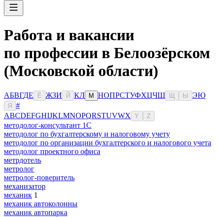
Работа и вакансии
по профессии в Белоозёрском
(Московской области)
А
Б
В
Г
Д
Е
Ж
З
И
К
Л
Н
О
П
Р
С
Т
У
Ф
Х
Ц
Ч
Ш
Э
Ю
Ё
Й
М
Щ
Ы
#
Я
A
B
C
D
E
F
G
H
I
J
K
L
M
N
O
P
Q
R
S
T
U
V
W
X
Y
Z
методолог-консультант 1С
методолог по бухгалтерскому и налоговому учету
методолог по организации бухгалтерского и налогового учета
методолог проектного офиса
метрдотель
метролог
метролог-поверитель
механизатор
механик
1
механик автоколонны
механик автопарка