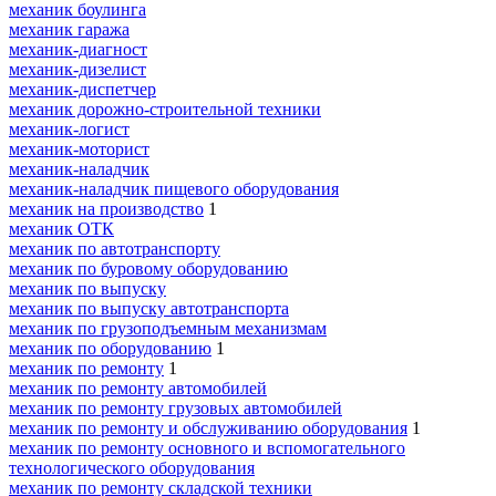
механик боулинга
механик гаража
механик-диагност
механик-дизелист
механик-диспетчер
механик дорожно-строительной техники
механик-логист
механик-моторист
механик-наладчик
механик-наладчик пищевого оборудования
механик на производство
1
механик ОТК
механик по автотранспорту
механик по буровому оборудованию
механик по выпуску
механик по выпуску автотранспорта
механик по грузоподъемным механизмам
механик по оборудованию
1
механик по ремонту
1
механик по ремонту автомобилей
механик по ремонту грузовых автомобилей
механик по ремонту и обслуживанию оборудования
1
механик по ремонту основного и вспомогательного
технологического оборудования
механик по ремонту складской техники