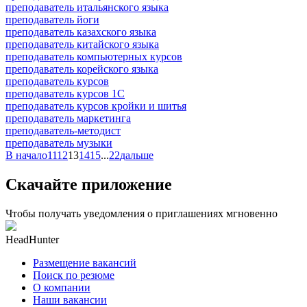
преподаватель итальянского языка
преподаватель йоги
преподаватель казахского языка
преподаватель китайского языка
преподаватель компьютерных курсов
преподаватель корейского языка
преподаватель курсов
преподаватель курсов 1С
преподаватель курсов кройки и шитья
преподаватель маркетинга
преподаватель-методист
преподаватель музыки
В начало
11
12
13
14
15
...
22
дальше
Скачайте приложение
Чтобы получать уведомления о приглашениях мгновенно
HeadHunter
Размещение вакансий
Поиск по резюме
О компании
Наши вакансии