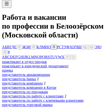
Работа и вакансии
по профессии в Белоозёрском
(Московской области)
А
Б
В
Г
Д
Е
Ж
З
И
К
Л
М
Н
О
Р
С
Т
У
Ф
Х
Ц
Ч
Ш
Э
Ю
Ё
Й
П
Щ
Ы
#
Я
A
B
C
D
E
F
G
H
I
J
K
L
M
N
O
P
Q
R
S
T
U
V
W
X
Y
Z
практикант в отдел продаж
практикант в юридический департамент
прачка
представитель авиакомпании
представитель банка
2
представитель компании
2
представитель компании в Китае
представитель по продажам
представитель по работе с клиентами
2
представитель по работе с ключевыми клиентами
представитель торговой марки