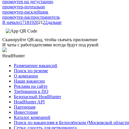
промоутер на дегустацию
промоутер-почтальон
промоутер-расклейщик
промоутер-распространитель
В начало
17
18
19
20
21
22
дальше
Сканируйте QR-код, чтобы скачать приложение
И чаты с работодателями всегда будут под рукой
HeadHunter
Размещение вакансий
Поиск по резюме
О компании
Наши вакансии
Реклама на сайте
Требования к ПО
Безопасный HeadHunter
HeadHunter API
Партнерам
Инвесторам
Каталог компаний
Поиск по вакансиям в Белоозёрском (Московской области
Сетка: соцсеть для нетворкинга