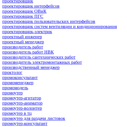
проектировщик
проектировщик интерфейсов
проектировщик ОВиК
проектировщик ПГС
проектировщик пользовательских интерфейсов
проектировщик систем вентиляции и кондиционирования
проектировщик-электрик
проектный инженер
проектный менеджер
производитель работ
производитель работ НВК
производитель сантехнических работ
производитель электромонтажных работ
производственный менеджер
проктолог
промоконсультант
промоменеджер
промомодель
промоутер
промоутер-агитатор
промоутер-аниматор
промоутер-волонтер
промоутер в тц
промоутер для раздачи листовок
промоутер-консультант