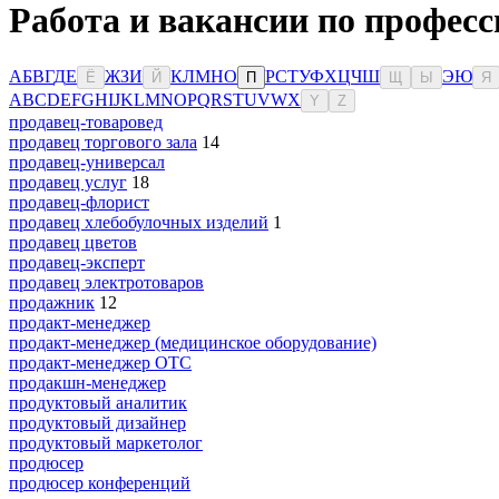
Работа и вакансии по професс
А
Б
В
Г
Д
Е
Ж
З
И
К
Л
М
Н
О
Р
С
Т
У
Ф
Х
Ц
Ч
Ш
Э
Ю
Ё
Й
П
Щ
Ы
Я
A
B
C
D
E
F
G
H
I
J
K
L
M
N
O
P
Q
R
S
T
U
V
W
X
Y
Z
продавец-товаровед
продавец торгового зала
14
продавец-универсал
продавец услуг
18
продавец-флорист
продавец хлебобулочных изделий
1
продавец цветов
продавец-эксперт
продавец электротоваров
продажник
12
продакт-менеджер
продакт-менеджер (медицинское оборудование)
продакт-менеджер ОТС
продакшн-менеджер
продуктовый аналитик
продуктовый дизайнер
продуктовый маркетолог
продюсер
продюсер конференций