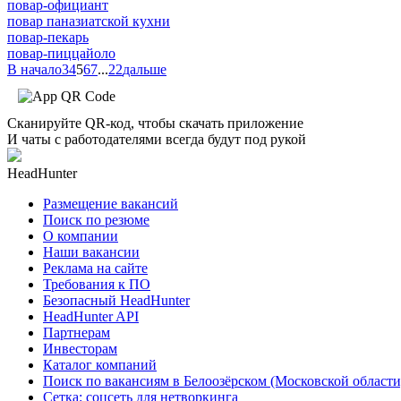
повар-официант
повар паназиатской кухни
повар-пекарь
повар-пиццайоло
В начало
3
4
5
6
7
...
22
дальше
Сканируйте QR-код, чтобы скачать приложение
И чаты с работодателями всегда будут под рукой
HeadHunter
Размещение вакансий
Поиск по резюме
О компании
Наши вакансии
Реклама на сайте
Требования к ПО
Безопасный HeadHunter
HeadHunter API
Партнерам
Инвесторам
Каталог компаний
Поиск по вакансиям в Белоозёрском (Московской области
Сетка: соцсеть для нетворкинга