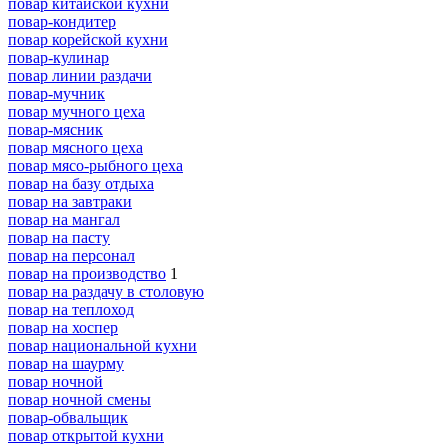
повар китайской кухни
повар-кондитер
повар корейской кухни
повар-кулинар
повар линии раздачи
повар-мучник
повар мучного цеха
повар-мясник
повар мясного цеха
повар мясо-рыбного цеха
повар на базу отдыха
повар на завтраки
повар на мангал
повар на пасту
повар на персонал
повар на производство
1
повар на раздачу в столовую
повар на теплоход
повар на хоспер
повар национальной кухни
повар на шаурму
повар ночной
повар ночной смены
повар-обвальщик
повар открытой кухни